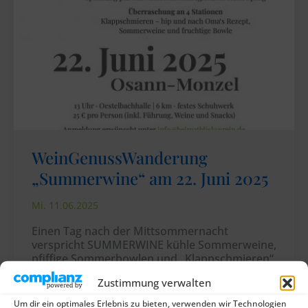
WeinGenussWanderung
„Summerwine“ am 22. Juni 2025
Mi. 11.06.2025
Einen Tag nach der Mittsommernacht
verspricht SUMMERWINE kühle Sommerweine,
pfiffige Sommerbowlen und „Klappschmieren“.
Mal traditionell belegt nach Oma’s Rezept oder
Zustimmung verwalten
modern und hip.
Um dir ein optimales Erlebnis zu bieten, verwenden wir Technologien